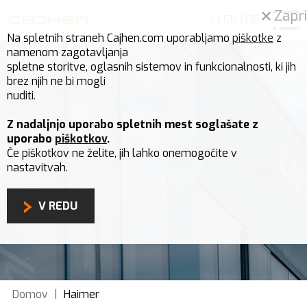
Zapri
SI
|
EN
|
DE
Na spletnih straneh Cajhen.com uporabljamo
piškotke
z
namenom zagotavljanja
spletne storitve, oglasnih sistemov in funkcionalnosti, ki jih
brez njih ne bi mogli
nuditi.
Z nadaljnjo uporabo spletnih mest soglašate z
uporabo
piškotkov
.
Če piškotkov ne želite, jih lahko onemogočite v
nastavitvah.
V REDU
Domov
|
Haimer