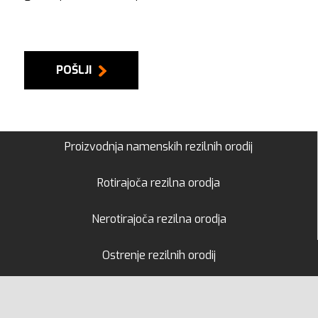
POŠLJI
Proizvodnja namenskih rezilnih orodij
Rotirajoča rezilna orodja
Nerotirajoča rezilna orodja
Ostrenje rezilnih orodij