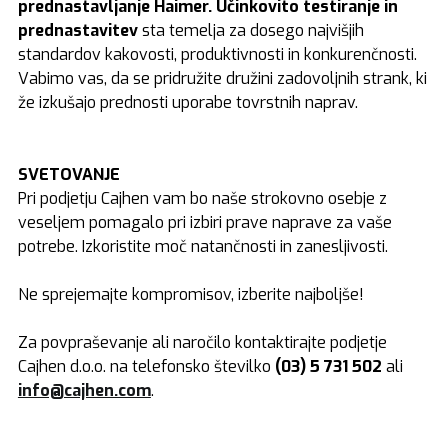
prednastavljanje Haimer.
Učinkovito testiranje in
prednastavitev
sta temelja za dosego najvišjih
standardov kakovosti, produktivnosti in konkurenčnosti.
Vabimo vas, da se pridružite družini zadovoljnih strank, ki
že izkušajo prednosti uporabe tovrstnih naprav.
SVETOVANJE
Pri podjetju Cajhen vam bo naše strokovno osebje z
veseljem pomagalo pri izbiri prave naprave za vaše
potrebe. Izkoristite moč natančnosti in zanesljivosti.
Ne sprejemajte kompromisov, izberite najboljše!
Za povpraševanje ali naročilo kontaktirajte podjetje
Cajhen d.o.o. na telefonsko številko
(03) 5 731 502
ali
info@cajhen.com
.