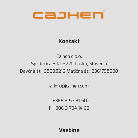
Kontakt
Cajhen d.o.o.
Sp. Rečica 80a, 3270 Laško, Slovenia
Davčna št.: 65035216 Matična št.: 2361795000
e:
info@cajhen.com
t:
+386 3 57 31 502
f: +386 3 734 14 62
Vsebine