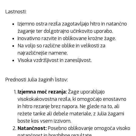
Lastnosti:
Izjemno ostra rezila zagotavljajo hitro in natančno
žaganje ter dolgotrajno učinkovito uporabo.
Inovativno razvite in oblikovane krožne žage.
Na voljo so različne oblike in velikosti za
najrazličnejše namene.
Visoka vzdržljivost in zanesljivost.
Prednosti Julia žaginih listov:
Izjemna moč rezanja:
Žage uporabljajo
visokokakovostna rezila, ki omogočajo enostavno
in hitro rezanje brez napora. Ne glede na to, ali
režete tanke ali debele materiale, z Julia žagami
boste kos vsem izzivom.
Natančnost:
Posebno oblikovanje omogoča visoko
natančnost in brezhibne rezultate.