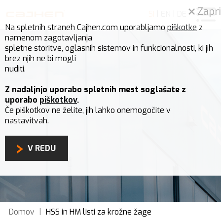
Zapri
SI
|
EN
|
DE
Na spletnih straneh Cajhen.com uporabljamo
piškotke
z
namenom zagotavljanja
spletne storitve, oglasnih sistemov in funkcionalnosti, ki jih
brez njih ne bi mogli
nuditi.
Z nadaljnjo uporabo spletnih mest soglašate z
uporabo
piškotkov
.
Če piškotkov ne želite, jih lahko onemogočite v
nastavitvah.
V REDU
Domov
|
HSS in HM listi za krožne žage