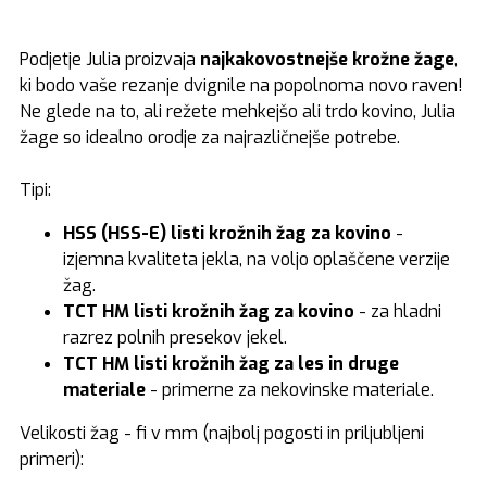
Podjetje Julia proizvaja
najkakovostnejše
krožne žage
,
ki bodo vaše rezanje dvignile na popolnoma novo raven!
Ne glede na to, ali režete mehkejšo ali trdo kovino, Julia
žage so idealno orodje za najrazličnejše potrebe.
Tipi:
HSS (HSS-E) listi krožnih žag za kovino
-
izjemna kvaliteta jekla, na voljo oplaščene verzije
žag.
TCT HM listi krožnih žag za kovino
- za hladni
razrez polnih presekov jekel.
TCT HM listi krožnih žag za les in druge
materiale
- primerne za nekovinske materiale.
Velikosti žag - fi v mm (najbolj pogosti in priljubljeni
primeri):