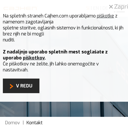
Zapri
SI
|
EN
|
DE
Na spletnih straneh Cajhen.com uporabljamo
piškotke
z
namenom zagotavljanja
spletne storitve, oglasnih sistemov in funkcionalnosti, ki jih
brez njih ne bi mogli
nuditi.
Z nadaljnjo uporabo spletnih mest soglašate z
uporabo
piškotkov
.
Če piškotkov ne želite, jih lahko onemogočite v
nastavitvah.
V REDU
Domov
|
Kontakt