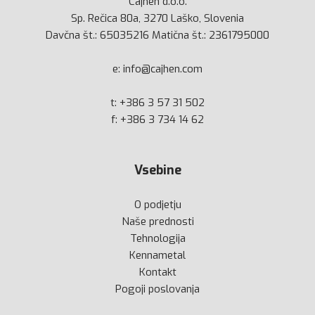
Cajhen d.o.o.
Sp. Rečica 80a, 3270 Laško, Slovenia
Davčna št.: 65035216 Matična št.: 2361795000
e:
info@cajhen.com
t:
+386 3 57 31 502
f: +386 3 734 14 62
Vsebine
O podjetju
Naše prednosti
Tehnologija
Kennametal
Kontakt
Pogoji poslovanja