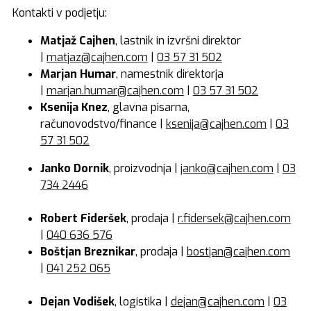
Kontakti v podjetju:
Matjaž Cajhen
, lastnik in izvršni direktor
|
matjaz@cajhen.com
|
03 57 31 502
Marjan Humar
, namestnik direktorja
|
marjan.humar@cajhen.com
|
03 57 31 502
Ksenija Knez
, glavna pisarna,
računovodstvo/finance |
ksenija@cajhen.com
|
03
57 31 502
Janko Dornik
, proizvodnja |
janko@cajhen.com
|
03
734 2446
Robert Fideršek
, prodaja |
r.fidersek@cajhen.com
|
040 636 576
Boštjan Breznikar
, prodaja |
bostjan@cajhen.com
|
041 252 065
Dejan Vodišek
, logistika |
dejan@cajhen.com
|
03