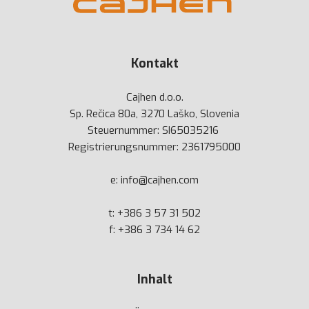
Kontakt
Cajhen d.o.o.
Sp. Rečica 80a, 3270 Laško, Slovenia
Steuernummer: SI65035216
Registrierungsnummer: 2361795000
e:
info@cajhen.com
t:
+386 3 57 31 502
f: +386 3 734 14 62
Inhalt