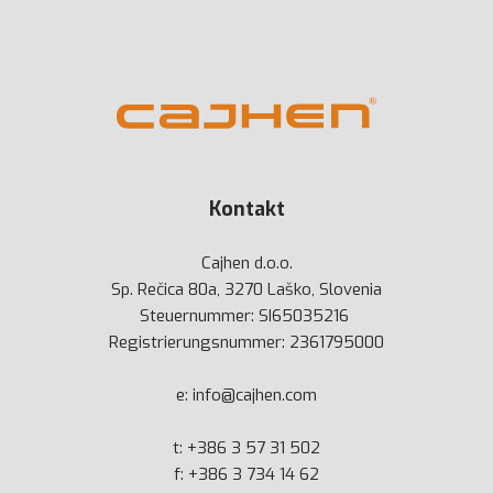
Kontakt
Cajhen d.o.o.
Sp. Rečica 80a, 3270 Laško, Slovenia
Steuernummer: SI65035216
Registrierungsnummer: 2361795000
e:
info@cajhen.com
t:
+386 3 57 31 502
f: +386 3 734 14 62