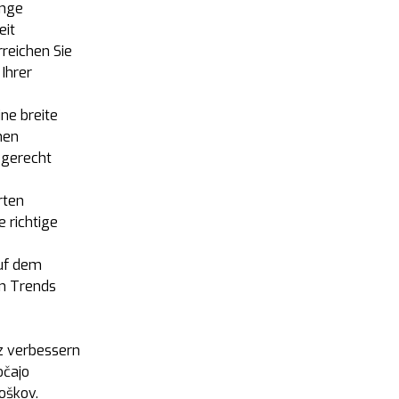
ange
eit
reichen Sie
 Ihrer
ine breite
nen
 gerecht
rten
e richtige
auf dem
en Trends
nz verbessern
očajo
roškov.