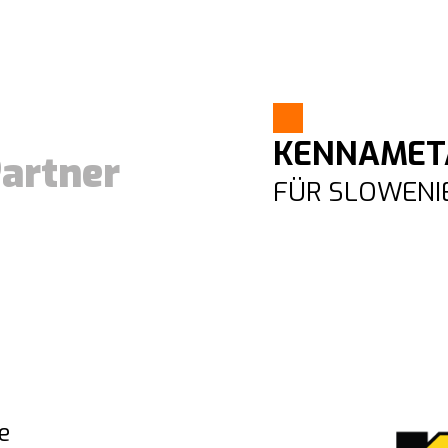
KENNAMET
artner
FÜR SLOWENI
e