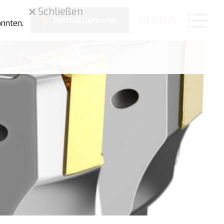
Schließen
Kontaktiere uns
SI
|
EN
|
DE
önnten.