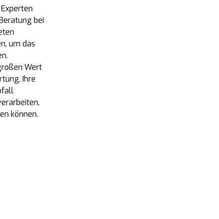
 Experten
 Beratung bei
eten
en, um das
n.
großen Wert
tung. Ihre
fall
verarbeiten,
gen können.