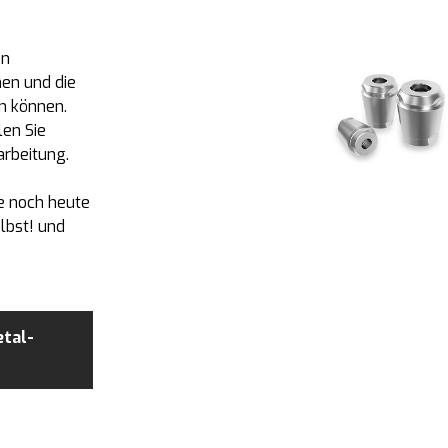
en
en und die
en können.
en Sie
rbeitung.
ie noch heute
lbst! und
etal-