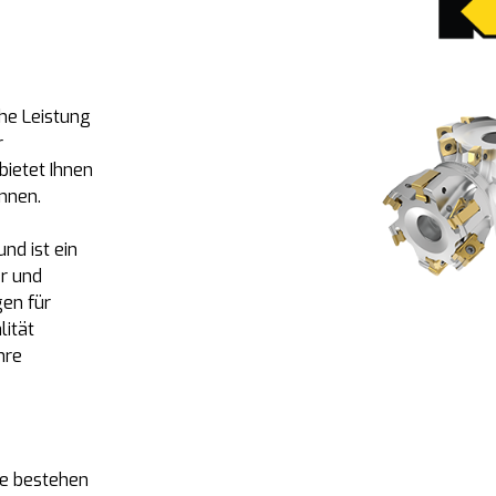
he Leistung
r
ietet Ihnen
nnen.
nd ist ein
r und
en für
lität
hre
e bestehen