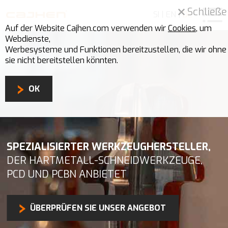
Schließe
SI
|
EN
|
DE
Auf der Website Cajhen.com verwenden wir
Cookies
, um
Webdienste,
Werbesysteme und Funktionen bereitzustellen, die wir ohne
sie nicht bereitstellen könnten.
OK
SPEZIALISIERTER WERKZEUGHERSTELLER,
DER HARTMETALL-SCHNEIDWERKZEUGE,
PCD UND PCBN ANBIETET
ÜBERPRÜFEN SIE UNSER ANGEBOT