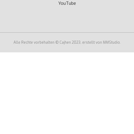
YouTube
Alle Rechte vorbehalten © Cajhen 2023, erstellt von MMStudio.