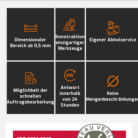
Konstruktion
Dimensionaler
Eigener Abholservice
einzigartiger
Bereich ab 0,5 mm
Werkzeuge
Antwort
Möglichkeit der
innerhalb
Keine
schnellen
von 24
Mengenbeschränkunge
Auftragsbearbeitung
Stunden